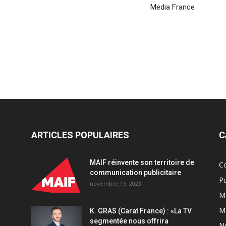
Media France
ARTICLES POPULAIRES
C
MAIF réinvente son territoire de
C
communication publicitaire
Pu
novembre 15, 2023
Ma
M
K. GRAS (Carat France) : «La TV
segmentée nous offrira
N