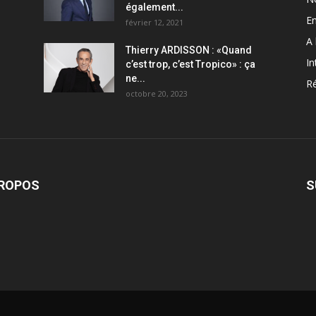
également...
En
février 12, 2021
A 
Thierry ARDISSON : «Quand
In
c’est trop, c’est Tropico» : ça
ne...
Ré
octobre 20, 2023
PROPOS
S