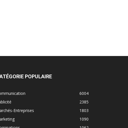
ATÉGORIE POPULAIRE
ommunication
6004
blicité
2385
rchés-Entreprises
1803
arketing
1090
ominations
1062