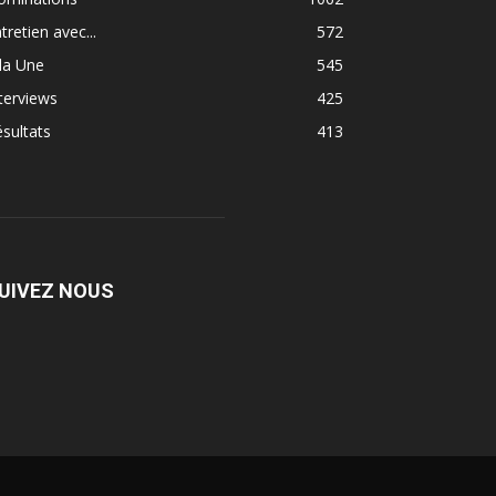
tretien avec...
572
la Une
545
terviews
425
sultats
413
UIVEZ NOUS