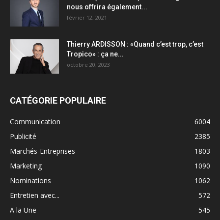
nous offrira également...
février 12, 2021
Thierry ARDISSON : «Quand c’est trop, c’est
Tropico» : ça ne...
octobre 20, 2023
CATÉGORIE POPULAIRE
Communication
6004
Publicité
2385
Marchés-Entreprises
1803
Marketing
1090
Nominations
1062
Entretien avec...
572
A la Une
545