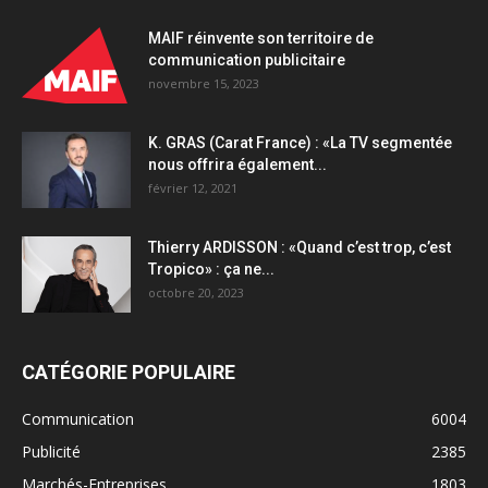
MAIF réinvente son territoire de
communication publicitaire
novembre 15, 2023
K. GRAS (Carat France) : «La TV segmentée
nous offrira également...
février 12, 2021
Thierry ARDISSON : «Quand c’est trop, c’est
Tropico» : ça ne...
octobre 20, 2023
CATÉGORIE POPULAIRE
Communication
6004
Publicité
2385
Marchés-Entreprises
1803