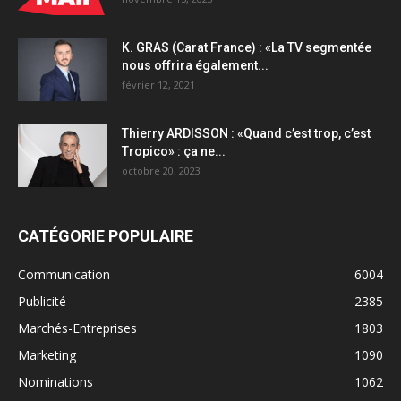
K. GRAS (Carat France) : «La TV segmentée
nous offrira également...
février 12, 2021
Thierry ARDISSON : «Quand c’est trop, c’est
Tropico» : ça ne...
octobre 20, 2023
CATÉGORIE POPULAIRE
Communication
6004
Publicité
2385
Marchés-Entreprises
1803
Marketing
1090
Nominations
1062