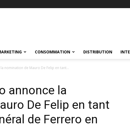
MARKETING
CONSOMMATION
DISTRIBUTION
INT
a nomination de Mauro De Felip en tant...
o annonce la
uro De Felip en tant
néral de Ferrero en