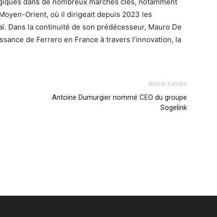
atégiques dans de nombreux marchés clés, notamment
oyen-Orient, où il dirigeait depuis 2023 les
aï. Dans la continuité de son prédécesseur, Mauro De
issance de Ferrero en France à travers l’innovation, la
Article suivant
Antoine Dumurgier nommé CEO du groupe
Sogelink