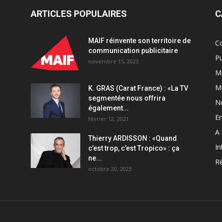
ARTICLES POPULAIRES
C
MAIF réinvente son territoire de
C
communication publicitaire
Pu
novembre 15, 2023
Ma
M
K. GRAS (Carat France) : «La TV
segmentée nous offrira
N
également...
En
février 12, 2021
A 
Thierry ARDISSON : «Quand
In
c’est trop, c’est Tropico» : ça
ne...
Ré
octobre 20, 2023