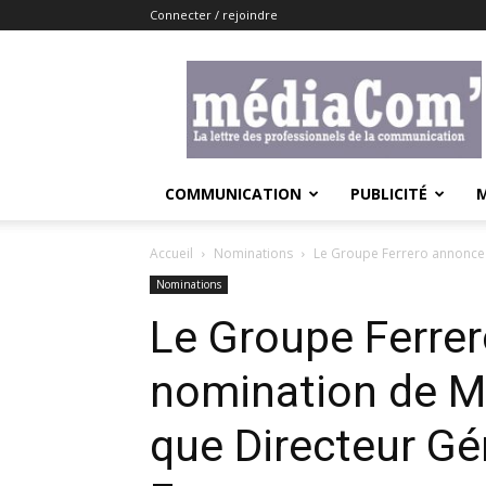
Connecter / rejoindre
Lemediacom
COMMUNICATION
PUBLICITÉ
Accueil
Nominations
Le Groupe Ferrero annonce l
Nominations
Le Groupe Ferrer
nomination de Ma
que Directeur Gé