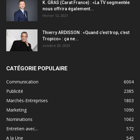
K. GRAS (Carat France) : «La TV segmentée
nous offrira également...
février 12, 2021
Thierry ARDISSON : «Quand c’est trop, c’est
Tropico» : ça ne...
octobre 20, 2023
CATÉGORIE POPULAIRE
Communication
6004
Publicité
2385
Marchés-Entreprises
1803
Marketing
1090
Nominations
1062
Entretien avec...
572
A la Une
545