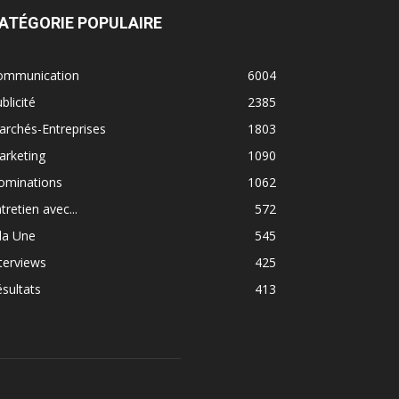
ATÉGORIE POPULAIRE
ommunication
6004
blicité
2385
rchés-Entreprises
1803
arketing
1090
ominations
1062
tretien avec...
572
la Une
545
terviews
425
sultats
413