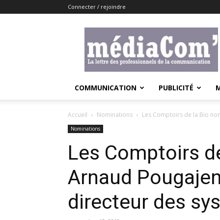
Connecter / rejoindre
Lemediacom
COMMUNICATION
PUBLICITÉ
Accueil
Nominations
Les Comptoirs de la Bio no
Nominations
Les Comptoirs d
Arnaud Pougajen
directeur des sy