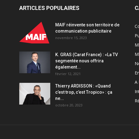
ARTICLES POPULAIRES
C
MAIF réinvente son territoire de
C
communication publicitaire
Pu
novembre 15, 2023
Ma
M
K. GRAS (Carat France) : «La TV
segmentée nous offrira
N
également...
En
février 12, 2021
A 
Thierry ARDISSON : «Quand
In
c’est trop, c’est Tropico» : ça
ne...
Ré
octobre 20, 2023