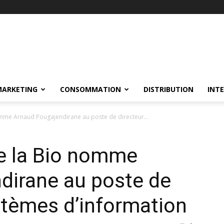
MARKETING
CONSOMMATION
DISTRIBUTION
INT
mme Arnaud Pougajendirane au poste de directeur...
e la Bio nomme
dirane au poste de
stèmes d’information