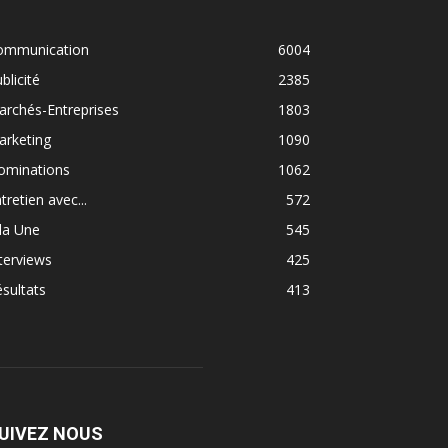
ommunication
6004
blicité
2385
rchés-Entreprises
1803
arketing
1090
ominations
1062
tretien avec...
572
la Une
545
terviews
425
sultats
413
UIVEZ NOUS