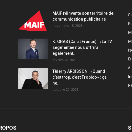
MAIF réinvente son territoire de
C
communication publicitaire
Pu
novembre 15, 2023
Ma
M
K. GRAS (Carat France) : «La TV
segmentée nous offrira
N
également...
En
février 12, 2021
A 
Thierry ARDISSON : «Quand
In
c’est trop, c’est Tropico» : ça
ne...
Ré
octobre 20, 2023
PROPOS
S