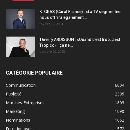
K. GRAS (Carat France) : «La TV segmentée
nous offrira également...
février 12, 2021
Thierry ARDISSON : «Quand c’est trop, c’est
Tropico» : ça ne...
octobre 20, 2023
CATÉGORIE POPULAIRE
Communication
6004
Publicité
2385
Marchés-Entreprises
1803
Marketing
1090
Nominations
1062
Entretien avec...
572