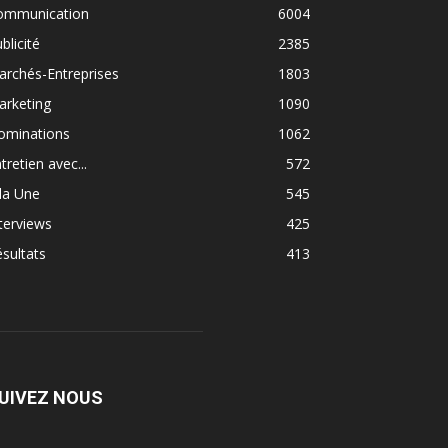
ommunication
6004
blicité
2385
rchés-Entreprises
1803
arketing
1090
ominations
1062
tretien avec...
572
la Une
545
terviews
425
sultats
413
UIVEZ NOUS