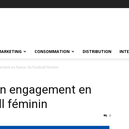
MARKETING
CONSOMMATION
DISTRIBUTION
INT
ement en faveur du football féminin
on engagement en
ll féminin
0