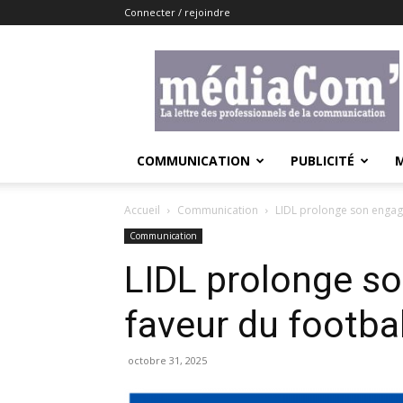
Connecter / rejoindre
Lemediacom
COMMUNICATION
PUBLICITÉ
Accueil
Communication
LIDL prolonge son engag
Communication
LIDL prolonge s
faveur du footba
octobre 31, 2025