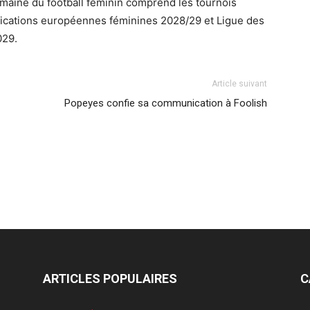
omaine du football féminin comprend les tournois
ications européennes féminines 2028/29 et Ligue des
029.
Article suivant
Popeyes confie sa communication à Foolish
ARTICLES POPULAIRES
C