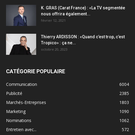
K. GRAS (Carat France) : «La TV segmentée
nous offrira également...
février 12, 2021
Thierry ARDISSON : «Quand c’est trop, c’est
Tropico» : ça ne...
octobre 20, 2023
CATÉGORIE POPULAIRE
Communication
6004
Publicité
2385
Marchés-Entreprises
1803
Marketing
1090
Nominations
1062
Entretien avec...
572