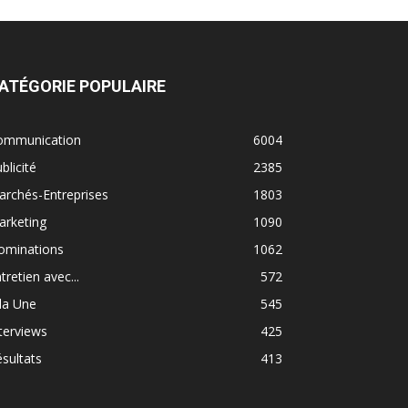
ATÉGORIE POPULAIRE
ommunication
6004
blicité
2385
rchés-Entreprises
1803
arketing
1090
ominations
1062
tretien avec...
572
la Une
545
terviews
425
sultats
413