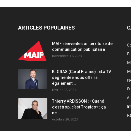
ARTICLES POPULAIRES
C
MAIF réinvente son territoire de
C
communication publicitaire
Pu
novembre 15, 2023
Ma
M
K. GRAS (Carat France) : «La TV
segmentée nous offrira
N
également...
En
février 12, 2021
A 
Thierry ARDISSON : «Quand
In
c’est trop, c’est Tropico» : ça
ne...
Ré
octobre 20, 2023