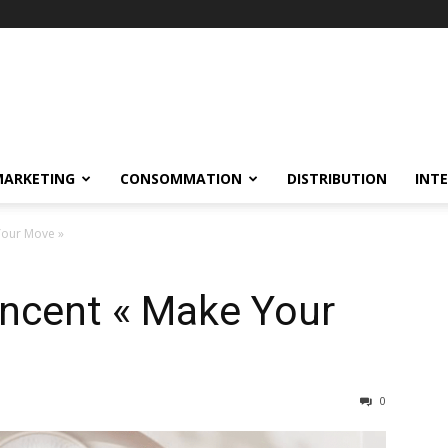
MARKETING
CONSOMMATION
DISTRIBUTION
INT
Your Move »
ancent « Make Your
0