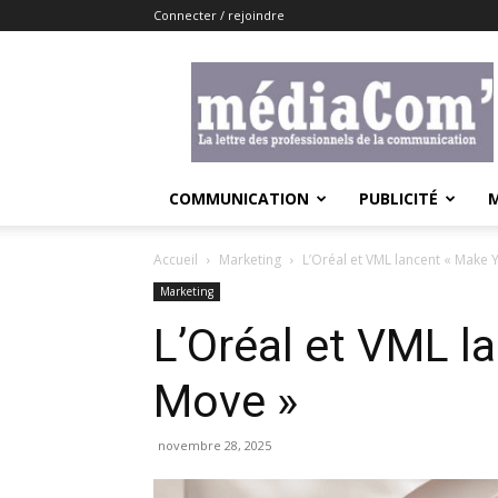
Connecter / rejoindre
Lemediacom
COMMUNICATION
PUBLICITÉ
Accueil
Marketing
L’Oréal et VML lancent « Make 
Marketing
L’Oréal et VML l
Move »
novembre 28, 2025