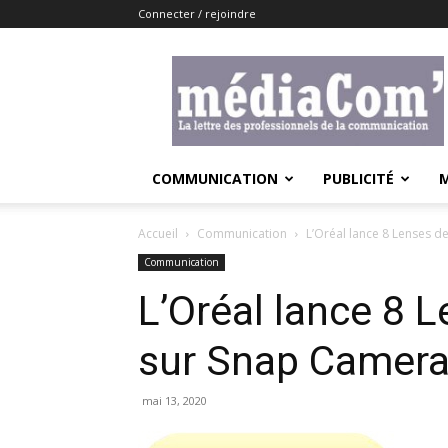
Connecter / rejoindre
Lemediacom
COMMUNICATION
PUBLICITÉ
Accueil
Communication
L’Oréal lance 8 Lenses 
Communication
L’Oréal lance 8 
sur Snap Camer
mai 13, 2020