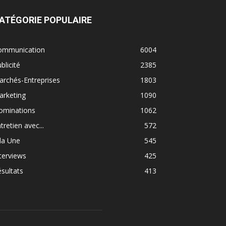
ATÉGORIE POPULAIRE
ommunication
6004
blicité
2385
rchés-Entreprises
1803
arketing
1090
ominations
1062
tretien avec...
572
la Une
545
terviews
425
sultats
413