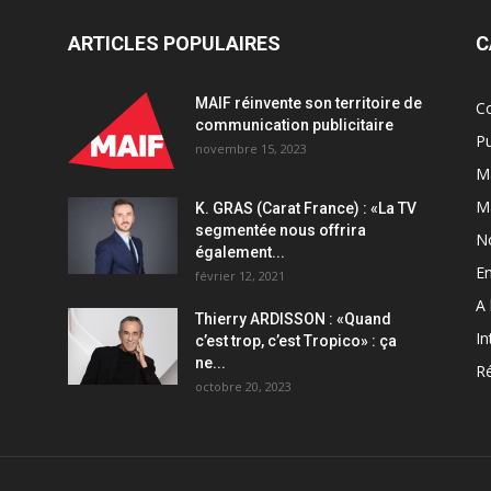
ARTICLES POPULAIRES
C
MAIF réinvente son territoire de
C
communication publicitaire
Pu
novembre 15, 2023
Ma
M
K. GRAS (Carat France) : «La TV
segmentée nous offrira
N
également...
En
février 12, 2021
A 
Thierry ARDISSON : «Quand
In
c’est trop, c’est Tropico» : ça
ne...
Ré
octobre 20, 2023