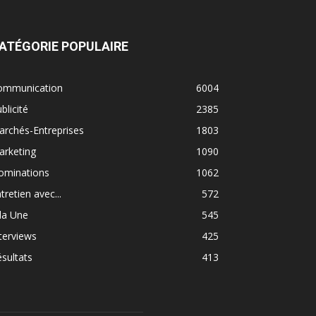
ATÉGORIE POPULAIRE
ommunication
6004
blicité
2385
rchés-Entreprises
1803
arketing
1090
ominations
1062
tretien avec...
572
la Une
545
terviews
425
sultats
413