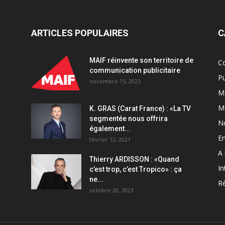
ARTICLES POPULAIRES
C
MAIF réinvente son territoire de
C
communication publicitaire
Pu
novembre 15, 2023
Ma
M
K. GRAS (Carat France) : «La TV
segmentée nous offrira
N
également...
En
février 12, 2021
A 
Thierry ARDISSON : «Quand
In
c’est trop, c’est Tropico» : ça
ne...
Ré
octobre 20, 2023