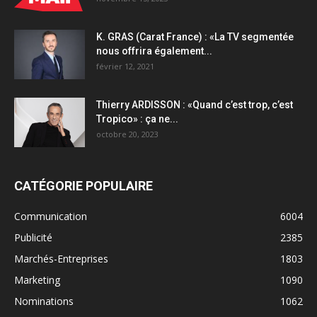
K. GRAS (Carat France) : «La TV segmentée
nous offrira également...
février 12, 2021
Thierry ARDISSON : «Quand c’est trop, c’est
Tropico» : ça ne...
octobre 20, 2023
CATÉGORIE POPULAIRE
Communication
6004
Publicité
2385
Marchés-Entreprises
1803
Marketing
1090
Nominations
1062