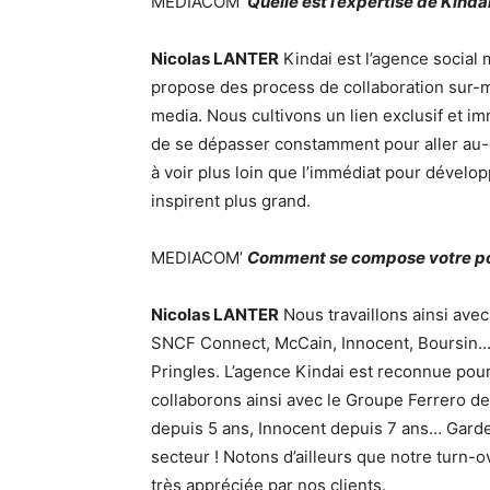
MEDIACOM’
Quelle est l’expertise de Kindai
Nicolas LANTER
Kindai est l’agence social
propose des process de collaboration sur-
media. Nous cultivons un lien exclusif et im
de se dépasser constamment pour aller au-de
à voir plus loin que l’immédiat pour dévelop
inspirent plus grand.
MEDIACOM’
Comment se compose votre port
Nicolas LANTER
Nous travaillons ainsi ave
SNCF Connect, McCain, Innocent, Boursin…
Pringles. L’agence Kindai est reconnue pou
collaborons ainsi avec le Groupe Ferrero d
depuis 5 ans, Innocent depuis 7 ans… Garde
secteur ! Notons d’ailleurs que notre turn-o
très appréciée par nos clients.