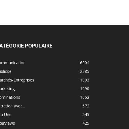
ATÉGORIE POPULAIRE
ommunication
6004
blicité
2385
rchés-Entreprises
1803
arketing
1090
ominations
1062
tretien avec...
572
la Une
545
terviews
425