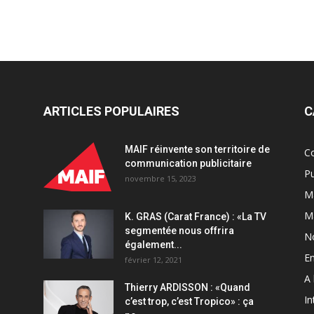
ARTICLES POPULAIRES
C
MAIF réinvente son territoire de
C
communication publicitaire
Pu
novembre 15, 2023
Ma
M
K. GRAS (Carat France) : «La TV
segmentée nous offrira
N
également...
En
février 12, 2021
A 
Thierry ARDISSON : «Quand
In
c’est trop, c’est Tropico» : ça