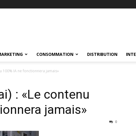
MARKETING
CONSOMMATION
DISTRIBUTION
INT
nu 100% IA ne fonctionnera jamais»
i) : «Le contenu
ionnera jamais»
0