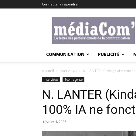
Connecter / rejoindre
Lemediacom
COMMUNICATION
PUBLICITÉ
Accueil
Interviews
N. LANTER (Kindai) : «Le conte
Interviews
Zoom agence
N. LANTER (Kinda
100% IA ne fonct
février 4, 2026