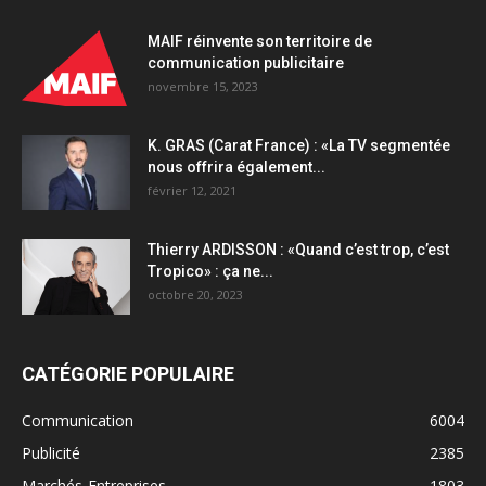
MAIF réinvente son territoire de
communication publicitaire
novembre 15, 2023
K. GRAS (Carat France) : «La TV segmentée
nous offrira également...
février 12, 2021
Thierry ARDISSON : «Quand c’est trop, c’est
Tropico» : ça ne...
octobre 20, 2023
CATÉGORIE POPULAIRE
Communication
6004
Publicité
2385
Marchés-Entreprises
1803