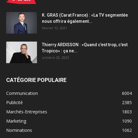
K. GRAS (Carat France) : «La TV segmentée
nous offrira également...
février 12, 2021
Thierry ARDISSON : «Quand c’est trop, c’est
Tropico» : ça ne...
octobre 20, 2023
CATÉGORIE POPULAIRE
Communication
6004
Publicité
2385
Marchés-Entreprises
1803
Marketing
1090
Nominations
1062