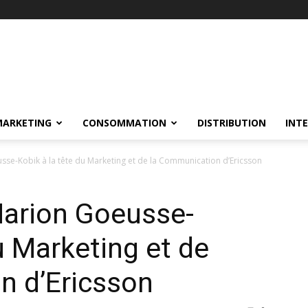
MARKETING
CONSOMMATION
DISTRIBUTION
INT
se-Kobik à la tête du Marketing et de la Communication d’Ericsson
arion Goeusse-
u Marketing et de
n d’Ericsson