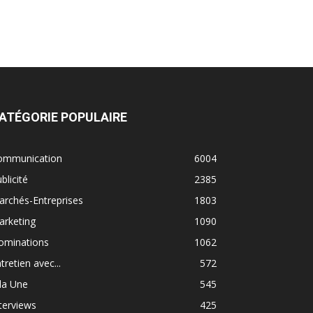
ATÉGORIE POPULAIRE
ommunication
6004
blicité
2385
rchés-Entreprises
1803
arketing
1090
ominations
1062
tretien avec...
572
la Une
545
terviews
425