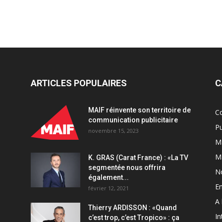
ARTICLES POPULAIRES
C
MAIF réinvente son territoire de
C
communication publicitaire
Pu
novembre 15, 2023
Ma
M
K. GRAS (Carat France) : «La TV
segmentée nous offrira
N
également...
En
février 12, 2021
A 
Thierry ARDISSON : «Quand
In
c’est trop, c’est Tropico» : ça