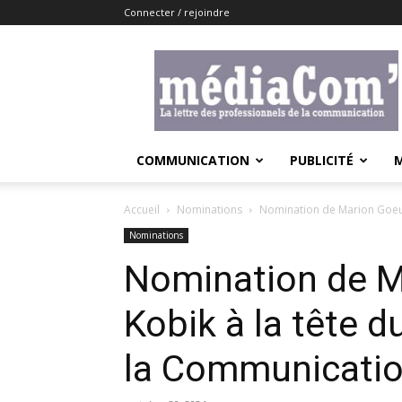
Connecter / rejoindre
Lemediacom
COMMUNICATION
PUBLICITÉ
Accueil
Nominations
Nomination de Marion Goeus
Nominations
Nomination de M
Kobik à la tête d
la Communicatio