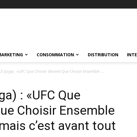
MARKETING
CONSOMMATION
DISTRIBUTION
INT
Z (joga) : «UFC Que Choisir devient Que Choisir Ensemble :...
oga) : «UFC Que
Que Choisir Ensemble
, mais c’est avant tout