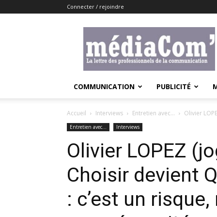
Connecter / rejoindre
Lemediacom
COMMUNICATION
PUBLICITÉ
Accueil
Interviews
Entretien avec...
Olivier LOPE
Entretien avec...
Interviews
Olivier LOPEZ (j
Choisir devient 
: c’est un risque