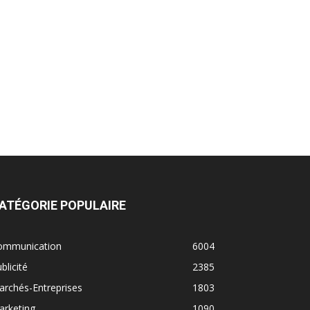
ATÉGORIE POPULAIRE
ommunication
6004
blicité
2385
rchés-Entreprises
1803
arketing
1090