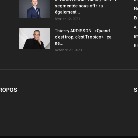
segmentée nous offrira
N
également...
En
février 12, 2021
A 
Thierry ARDISSON : «Quand
In
c’est trop, c’est Tropico» : ça
ne...
Ré
octobre 20, 2023
PROPOS
S