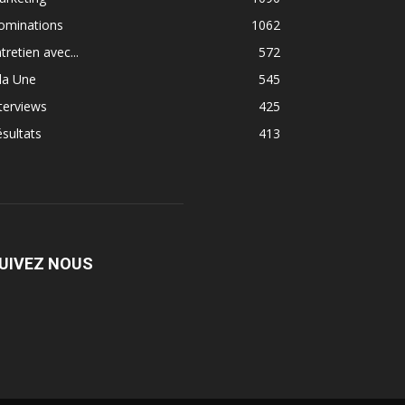
ominations
1062
tretien avec...
572
la Une
545
terviews
425
sultats
413
UIVEZ NOUS