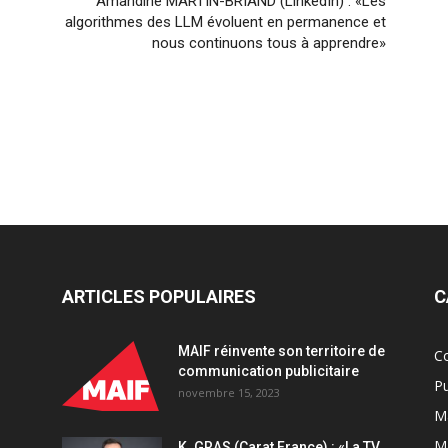
Amandine MARTIN-BRIAND (LinkedIn) : «Les
algorithmes des LLM évoluent en permanence et
nous continuons tous à apprendre»
ARTICLES POPULAIRES
C
MAIF réinvente son territoire de
C
communication publicitaire
Pu
novembre 15, 2023
Ma
M
K. GRAS (Carat France) : «La TV