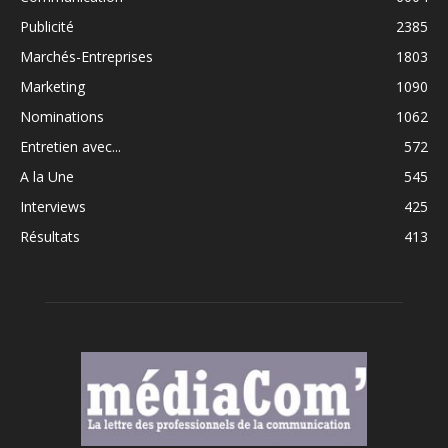
Publicité
2385
Marchés-Entreprises
1803
Marketing
1090
Nominations
1062
Entretien avec...
572
A la Une
545
Interviews
425
Résultats
413