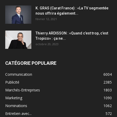
K. GRAS (Carat France) : «La TV segmentée
nous offrira également...
février 12, 2021
Thierry ARDISSON : «Quand c’est trop, c’est
Tropico» : ça ne...
octobre 20, 2023
CATÉGORIE POPULAIRE
Communication
6004
Publicité
2385
Marchés-Entreprises
1803
Marketing
1090
Nominations
1062
Entretien avec...
572