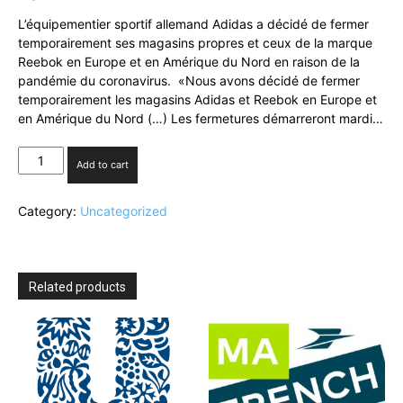
L’équipementier sportif allemand Adidas a décidé de fermer
temporairement ses magasins propres et ceux de la marque
Reebok en Europe et en Amérique du Nord en raison de la
pandémie du coronavirus. «Nous avons décidé de fermer
temporairement les magasins Adidas et Reebok en Europe et
en Amérique du Nord (…) Les fermetures démarreront mardi…
Coronavirus:
Add to cart
Adidas
et
Category:
Uncategorized
Reebok
ferment
leurs
magasins
quantity
Related products