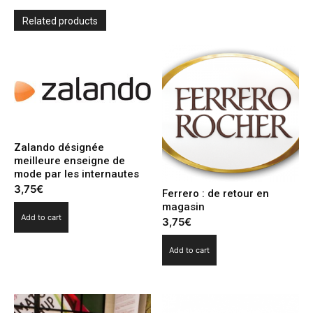
haut
et
Related products
fort
ses
valeurs
avec
Little
Agency
quantity
Zalando désignée
meilleure enseigne de
mode par les internautes
3,75
€
Ferrero : de retour en
magasin
Add to cart
3,75
€
Add to cart