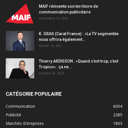
MAIF réinvente son territoire de
communication publicitaire
novembre 15, 2023
K. GRAS (Carat France) : «La TV segmentée
nous offrira également...
février 12, 2021
Thierry ARDISSON : «Quand c’est trop, c’est
Tropico» : ça ne...
octobre 20, 2023
CATÉGORIE POPULAIRE
Communication
6004
Publicité
2385
Marchés-Entreprises
1803