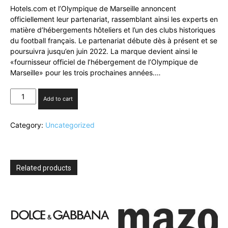
Hotels.com et l’Olympique de Marseille annoncent
officiellement leur partenariat, rassemblant ainsi les experts en
matière d’hébergements hôteliers et l’un des clubs historiques
du football français. Le partenariat débute dès à présent et se
poursuivra jusqu’en juin 2022. La marque devient ainsi le
«fournisseur officiel de l’hébergement de l’Olympique de
Marseille» pour les trois prochaines années.…
Hotels.com
Add to cart
devient
Sponsor
Category:
Uncategorized
officiel
de
l’OM
quantity
Related products