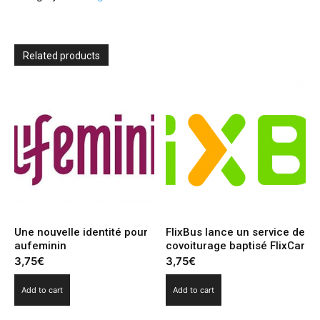
à
La
nouvelle
Agence
Related products
quantity
Une nouvelle identité pour
FlixBus lance un service de
aufeminin
covoiturage baptisé FlixCar
3,75
€
3,75
€
Add to cart
Add to cart