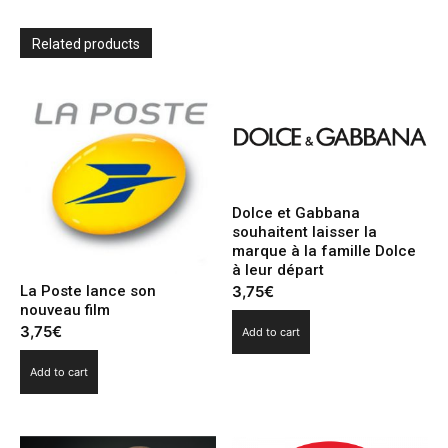
désignée
voiture
européenne
Related products
de
l’année
quantity
Dolce et Gabbana
souhaitent laisser la
marque à la famille Dolce
à leur départ
3,75
€
La Poste lance son
nouveau film
3,75
€
Add to cart
Add to cart