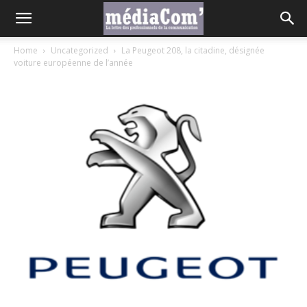
Home
Uncategorized
La Peugeot 208, la citadine, désignée
voiture européenne de l’année