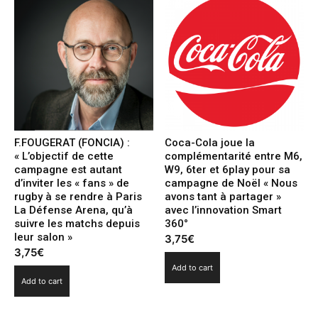
F.FOUGERAT (FONCIA) :
Coca-Cola joue la
« L’objectif de cette
complémentarité entre M6,
campagne est autant
W9, 6ter et 6play pour sa
d’inviter les « fans » de
campagne de Noël « Nous
rugby à se rendre à Paris
avons tant à partager »
La Défense Arena, qu’à
avec l’innovation Smart
suivre les matchs depuis
360°
leur salon »
3,75
€
3,75
€
Add to cart
Add to cart