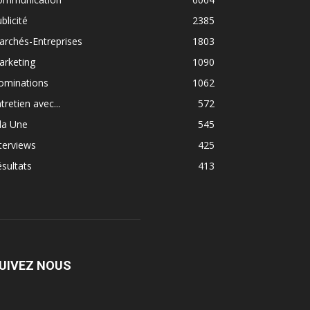
blicité
2385
rchés-Entreprises
1803
arketing
1090
ominations
1062
tretien avec...
572
la Une
545
terviews
425
sultats
413
UIVEZ NOUS