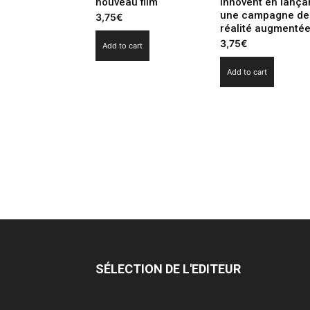
nouveau film
innovent en lança
une campagne de
3,75
€
réalité augmenté
3,75
€
Add to cart
Add to cart
SÉLECTION DE L'EDITEUR