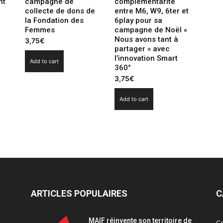
nt
campagne de
complémentarité
collecte de dons de
entre M6, W9, 6ter et
e
la Fondation des
6play pour sa
Femmes
campagne de Noël «
Nous avons tant à
3,75
€
partager » avec
l’innovation Smart
Add to cart
360°
3,75
€
Add to cart
ARTICLES POPULAIRES
C
MAIF réinvente son territoire de
C