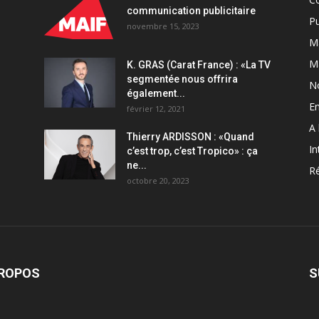
communication publicitaire
Pu
novembre 15, 2023
Ma
M
K. GRAS (Carat France) : «La TV
segmentée nous offrira
N
également...
En
février 12, 2021
A 
Thierry ARDISSON : «Quand
In
c’est trop, c’est Tropico» : ça
ne...
Ré
octobre 20, 2023
PROPOS
S