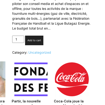
piloter son conseil media et achat d’espaces on et
offline, pour toutes les activités de la marque :
fourniture multi-énergies (gaz de ville, électricité,
granulés de bois…), partenariat avec la Fédération
Française de Handball et la Ligue Butagaz Energie.
Le budget total brut en…
Repeat
Add to cart
Groupe
remporte
Category:
Uncategorized
Butagaz
quantity
ora
Partir, la nouvelle
Coca-Cola joue la