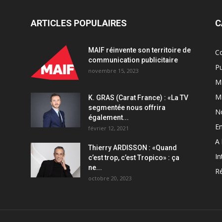
ARTICLES POPULAIRES
C
MAIF réinvente son territoire de
C
communication publicitaire
Pu
novembre 15, 2023
Ma
M
K. GRAS (Carat France) : «La TV
segmentée nous offrira
N
également...
En
février 12, 2021
A 
Thierry ARDISSON : «Quand
In
c’est trop, c’est Tropico» : ça
ne...
Ré
octobre 20, 2023