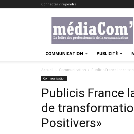
Connecter / rejoindre
Lemediacom
COMMUNICATION
PUBLICITÉ
Accueil
Communication
Publicis France lance so
Communication
Publicis France
de transformatio
Positivers»