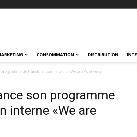
MARKETING
CONSOMMATION
DISTRIBUTION
INT
n programme de transformation interne «We are Positivers»
 lance son programme
n interne «We are