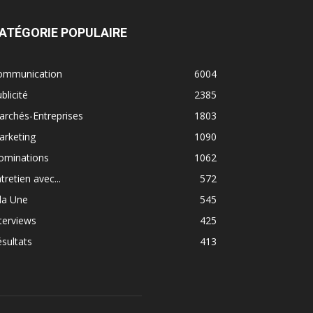
ATÉGORIE POPULAIRE
ommunication
6004
blicité
2385
rchés-Entreprises
1803
arketing
1090
ominations
1062
tretien avec...
572
la Une
545
terviews
425
sultats
413