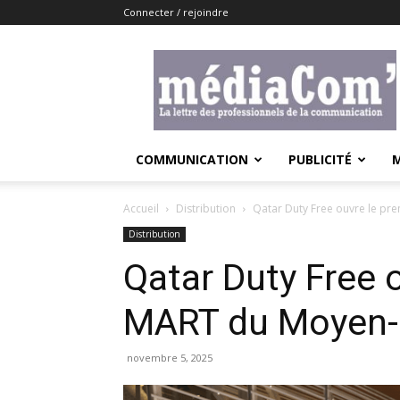
Connecter / rejoindre
Lemediacom
COMMUNICATION
PUBLICITÉ
Accueil
Distribution
Qatar Duty Free ouvre le p
Distribution
Qatar Duty Free 
MART du Moyen-
novembre 5, 2025