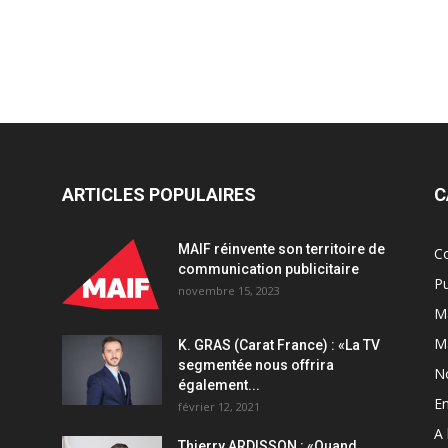
ARTICLES POPULAIRES
C
MAIF réinvente son territoire de
C
communication publicitaire
Pu
novembre 15, 2023
Ma
M
K. GRAS (Carat France) : «La TV
segmentée nous offrira
N
également...
En
février 12, 2021
A 
Thierry ARDISSON : «Quand