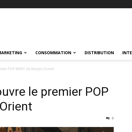
MARKETING
CONSOMMATION
DISTRIBUTION
INT
remier POP MART du Moyen-Orient
ouvre le premier POP
Orient
0