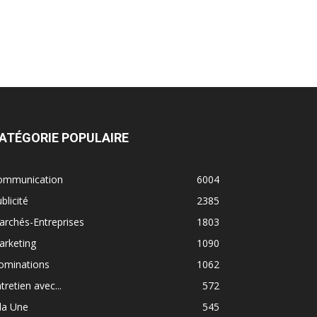
ATÉGORIE POPULAIRE
ommunication
6004
blicité
2385
rchés-Entreprises
1803
arketing
1090
ominations
1062
tretien avec...
572
la Une
545