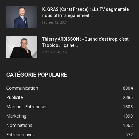
K. GRAS (Carat France) : «La TV segmentée
nous offrira également...
février 12, 2021
Thierry ARDISSON : «Quand c’est trop, c’est
Tropico» : ça ne...
octobre 20, 2023
CATÉGORIE POPULAIRE
Communication
6004
Publicité
2385
Marchés-Entreprises
1803
Marketing
1090
Nominations
1062
Entretien avec...
572