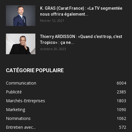
K. GRAS (Carat France) : «La TV segmentée
nous offrira également...
février 12, 2021
Thierry ARDISSON : «Quand c’est trop, c’est
Tropico» : ça ne...
octobre 20, 2023
CATÉGORIE POPULAIRE
Communication
6004
Publicité
2385
Marchés-Entreprises
1803
Marketing
1090
Nominations
1062
Entretien avec...
572