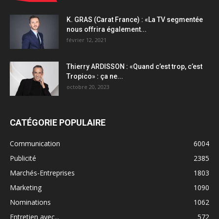
K. GRAS (Carat France) : «La TV segmentée
nous offrira également...
février 12, 2021
Thierry ARDISSON : «Quand c’est trop, c’est
Tropico» : ça ne...
octobre 20, 2023
CATÉGORIE POPULAIRE
Communication
6004
Publicité
2385
Marchés-Entreprises
1803
Marketing
1090
Nominations
1062
Entretien avec...
572