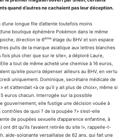
nts quand d’autres ne cachaient pas leur déception.
 d’une longue file d’attente toutefois moins
on d’une boutique éphémère Pokémon dans le même
ème
poche, direction le 6
étage du BHV et son espace
tres pulls de la marque asiatique aux lettres blanches
s fois plus cher que sur le site», a déploré Laure,
. Elle a tout de même acheté une chemise à 16 euros,
alent qu’elle pourra dépenser ailleurs au BHV, en vertu
credi uniquement. Dominique, secrétaire médicale de
 et s’attendait «à ce qu’il y ait plus de choix», même si
15 euros chacun. Interrogée sur la possible
e gouvernement, elle fustige une décision vouée à
es contrôles de quoi ? de la poupée ?» s’est-elle
vente de poupées sexuelle d’apparence enfantine, à
 ont dit qu’ils l’avaient retirée du site !», rappelle-t-
, aide-soignante versaillaise de 62 ans, qui fait une