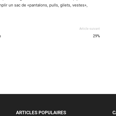
ir un sac de «pantalons, pulls, gilets, vestes»,
Article suivant
s
29%
ARTICLES POPULAIRES
C