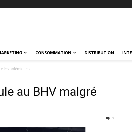
MARKETING
CONSOMMATION
DISTRIBUTION
INT
gré les polémiques
oule au BHV malgré
0