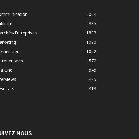
ommunication
6004
blicité
2385
rchés-Entreprises
1803
arketing
1090
ominations
1062
tretien avec...
572
la Une
545
terviews
425
sultats
413
UIVEZ NOUS