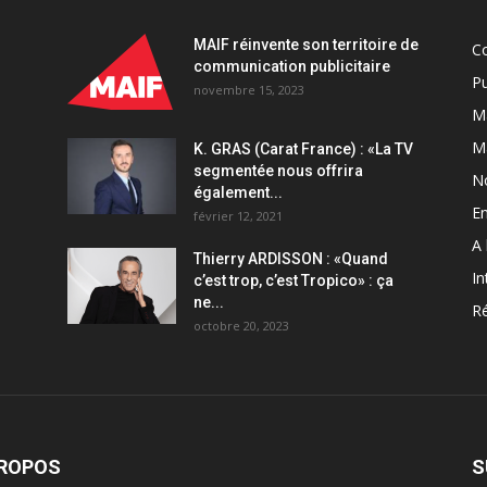
MAIF réinvente son territoire de
C
communication publicitaire
Pu
novembre 15, 2023
Ma
M
K. GRAS (Carat France) : «La TV
segmentée nous offrira
N
également...
En
février 12, 2021
A 
Thierry ARDISSON : «Quand
In
c’est trop, c’est Tropico» : ça
ne...
Ré
octobre 20, 2023
PROPOS
S