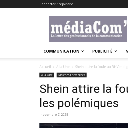
Connecter / rejoindre
Lemediacom
COMMUNICATION
PUBLICITÉ
Accueil
A la Une
Shein attire la foule au BHV mal
A la Une
Marchés-Entreprises
Shein attire la f
les polémiques
novembre 7, 2025