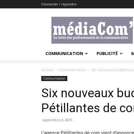
Connecter / rejoindre
Lemediacom
COMMUNICATION
PUBLICITÉ
Accueil
Communication
Six nouveaux budgets pou
Communication
Six nouveaux bud
Pétillantes de c
septembre 3, 2025
L’agence Pétillantes de com vient d’annoncer