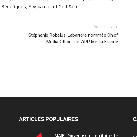
 Bénéfiques, Alyscamps et Coiff&co.
Article suivant
Stéphanie Robelus-Labarrere nommée Chief
Media Officer de WPP Media France
ARTICLES POPULAIRES
C
MAIF réinvente son territoire de