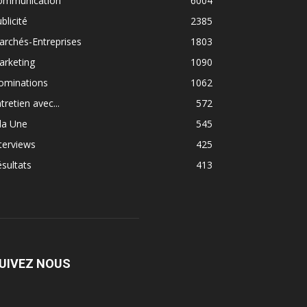
ommunication
6004
blicité
2385
rchés-Entreprises
1803
arketing
1090
ominations
1062
tretien avec...
572
la Une
545
terviews
425
sultats
413
UIVEZ NOUS