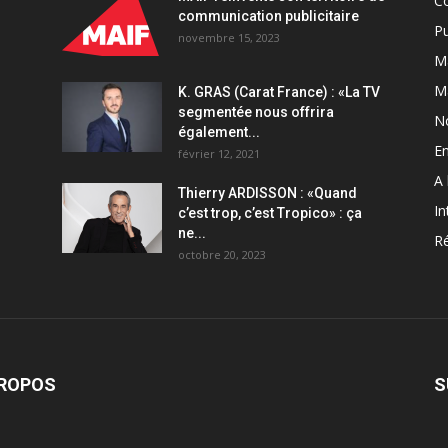
C
communication publicitaire
Pu
novembre 15, 2023
Ma
M
K. GRAS (Carat France) : «La TV
segmentée nous offrira
N
également...
En
février 12, 2021
A 
Thierry ARDISSON : «Quand
In
c’est trop, c’est Tropico» : ça
ne...
Ré
octobre 20, 2023
PROPOS
S