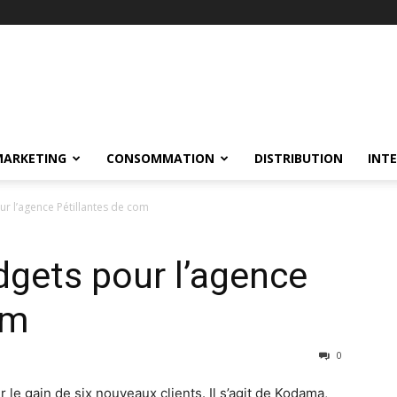
MARKETING
CONSOMMATION
DISTRIBUTION
INT
r l’agence Pétillantes de com
gets pour l’agence
om
0
 le gain de six nouveaux clients. Il s’agit de Kodama,