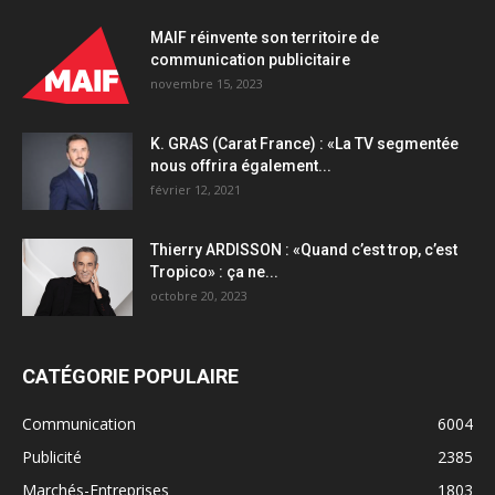
MAIF réinvente son territoire de
communication publicitaire
novembre 15, 2023
K. GRAS (Carat France) : «La TV segmentée
nous offrira également...
février 12, 2021
Thierry ARDISSON : «Quand c’est trop, c’est
Tropico» : ça ne...
octobre 20, 2023
CATÉGORIE POPULAIRE
Communication
6004
Publicité
2385
Marchés-Entreprises
1803