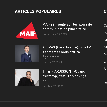
ARTICLES POPULAIRES
C
MAIF réinvente son territoire de
C
communication publicitaire
Pu
novembre 15, 2023
Ma
M
K. GRAS (Carat France) : «La TV
segmentée nous offrira
N
également...
En
février 12, 2021
A 
Thierry ARDISSON : «Quand
In
c’est trop, c’est Tropico» : ça
ne...
Ré
octobre 20, 2023