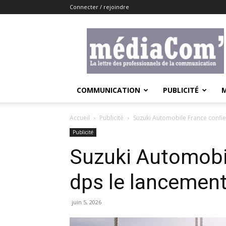
Connecter / rejoindre
Lemediacom
COMMUNICATION
PUBLICITÉ
Accueil
Publicité
Suzuki Automobile France confie
Publicité
Suzuki Automobil
dps le lancemen
juin 5, 2026