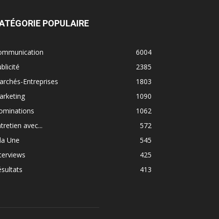
ATÉGORIE POPULAIRE
ommunication
6004
blicité
2385
rchés-Entreprises
1803
arketing
1090
ominations
1062
tretien avec...
572
la Une
545
terviews
425
sultats
413