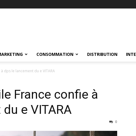
MARKETING
CONSOMMATION
DISTRIBUTION
INT
 à dps le lancement du e VITARA
e France confie à
t du e VITARA
0