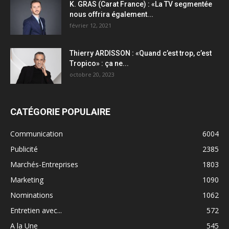
K. GRAS (Carat France) : «La TV segmentée
nous offrira également...
février 12, 2021
Thierry ARDISSON : «Quand c’est trop, c’est
Tropico» : ça ne...
octobre 20, 2023
CATÉGORIE POPULAIRE
Communication
6004
Publicité
2385
Marchés-Entreprises
1803
Marketing
1090
Nominations
1062
Entretien avec...
572
A la Une
545