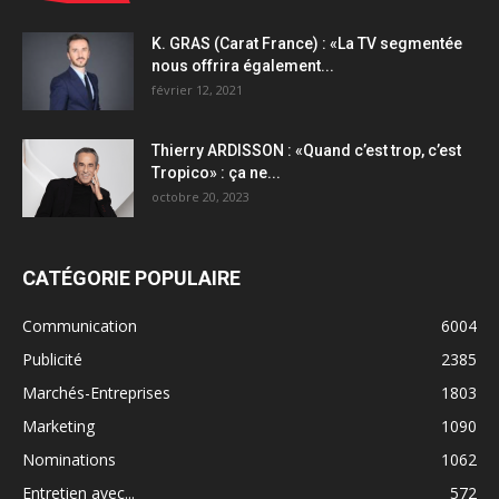
K. GRAS (Carat France) : «La TV segmentée
nous offrira également...
février 12, 2021
Thierry ARDISSON : «Quand c’est trop, c’est
Tropico» : ça ne...
octobre 20, 2023
CATÉGORIE POPULAIRE
Communication
6004
Publicité
2385
Marchés-Entreprises
1803
Marketing
1090
Nominations
1062
Entretien avec...
572