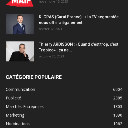
novembre 15, 2023
K. GRAS (Carat France) : «La TV segmentée
nous offrira également...
février 12, 2021
Thierry ARDISSON : «Quand c’est trop, c’est
Tropico» : ça ne...
octobre 20, 2023
CATÉGORIE POPULAIRE
Communication
6004
Publicité
2385
Marchés-Entreprises
1803
Marketing
1090
Nominations
1062