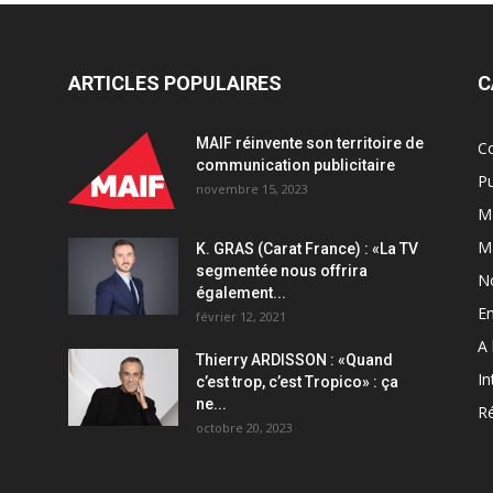
ARTICLES POPULAIRES
C
MAIF réinvente son territoire de
C
communication publicitaire
Pu
novembre 15, 2023
Ma
M
K. GRAS (Carat France) : «La TV
segmentée nous offrira
N
également...
En
février 12, 2021
A 
Thierry ARDISSON : «Quand
In
c’est trop, c’est Tropico» : ça
ne...
Ré
octobre 20, 2023