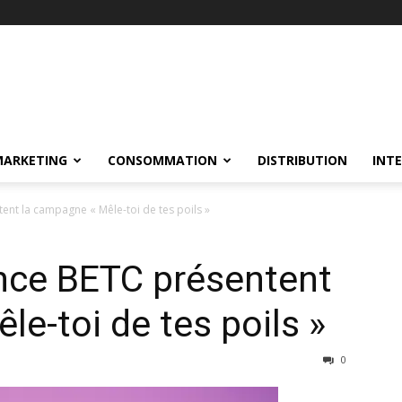
MARKETING
CONSOMMATION
DISTRIBUTION
INT
ent la campagne « Mêle-toi de tes poils »
nce BETC présentent
e-toi de tes poils »
0