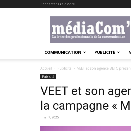
Connecter / rejoindre
Lemediacom
COMMUNICATION
PUBLICITÉ
Accueil
Publicité
VEET et son agence BETC présent
Publicité
VEET et son age
la campagne « Mêl
mai 7, 2025