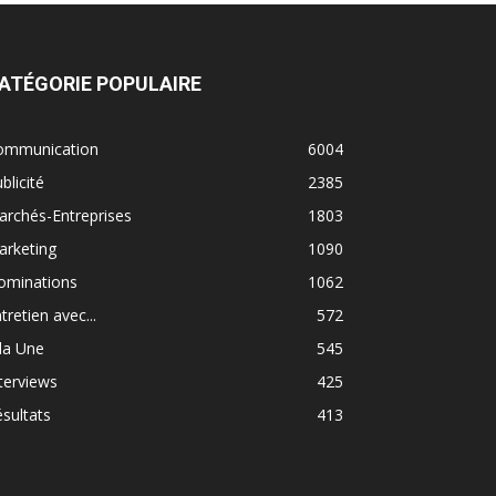
ATÉGORIE POPULAIRE
ommunication
6004
blicité
2385
rchés-Entreprises
1803
arketing
1090
ominations
1062
tretien avec...
572
la Une
545
terviews
425
sultats
413