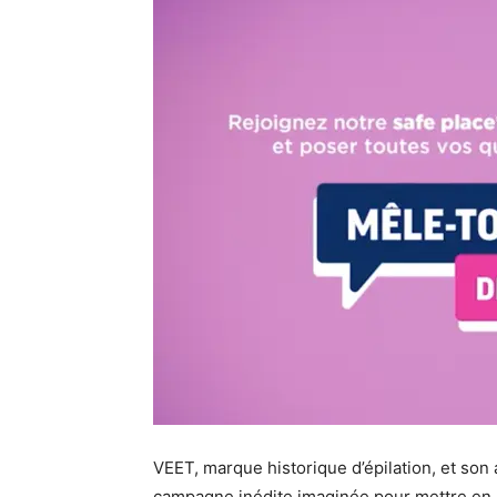
VEET, marque historique d’épilation, et s
campagne inédite imaginée pour mettre en l