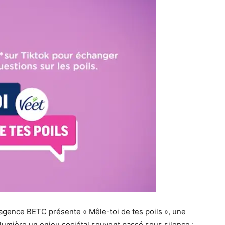
on agence BETC présente
« Mêle-toi de tes poils »
, une
umière un enjeu sociétal souvent passé sous silence :