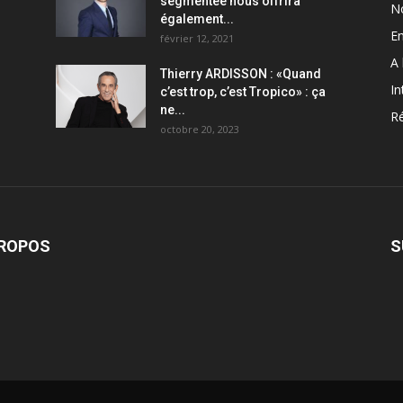
segmentée nous offrira
N
également...
En
février 12, 2021
A 
Thierry ARDISSON : «Quand
In
c’est trop, c’est Tropico» : ça
ne...
Ré
octobre 20, 2023
PROPOS
S