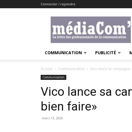
Connecter / rejoindre
Lemediacom
COMMUNICATION
PUBLICITÉ
Accueil
Communication
Vico lance sa campagne «
Communication
Vico lance sa c
bien faire»
mars 13, 2020