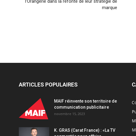
l’Orangerie dans la refonte de leur stratégie de
marque
ARTICLES POPULAIRES
C
MAIF réinvente son territoire de
C
communication publicitaire
Pu
novembre 15, 2023
Ma
M
K. GRAS (Carat France) : «La TV