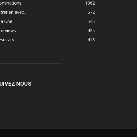
ominations
1062
tretien avec...
572
la Une
545
terviews
425
sultats
413
UIVEZ NOUS