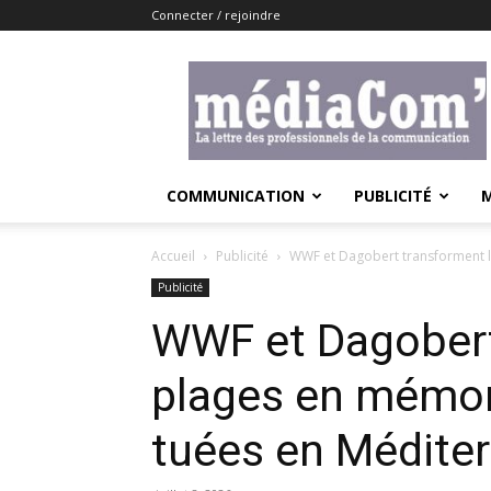
Connecter / rejoindre
Lemediacom
COMMUNICATION
PUBLICITÉ
Accueil
Publicité
WWF et Dagobert transforment le
Publicité
WWF et Dagobert
plages en mémori
tuées en Médite