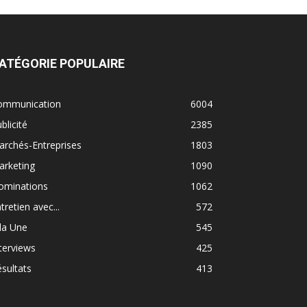
ATÉGORIE POPULAIRE
ommunication
6004
blicité
2385
rchés-Entreprises
1803
arketing
1090
ominations
1062
tretien avec...
572
la Une
545
terviews
425
sultats
413