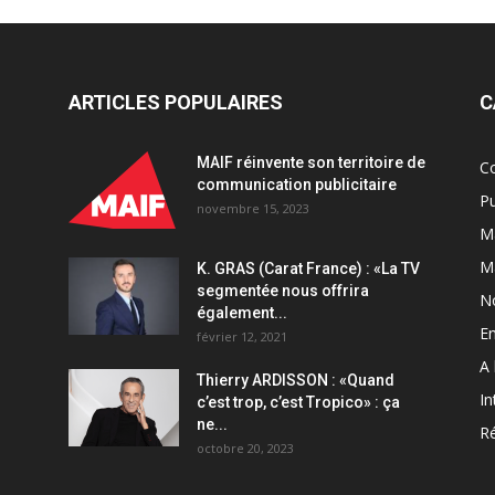
ARTICLES POPULAIRES
C
MAIF réinvente son territoire de
C
communication publicitaire
Pu
novembre 15, 2023
Ma
M
K. GRAS (Carat France) : «La TV
segmentée nous offrira
N
également...
En
février 12, 2021
A 
Thierry ARDISSON : «Quand
In
c’est trop, c’est Tropico» : ça
ne...
Ré
octobre 20, 2023