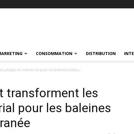
MARKETING
CONSOMMATION
DISTRIBUTION
INT
s plages en mémorial pour les baleines tuées...
 transforment les
al pour les baleines
rranée