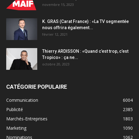
novembre 15, 2023
K. GRAS (Carat France) : «La TV segmentée
nous offrira également...
février 12, 2021
Thierry ARDISSON : «Quand c’est trop, c’est
Tropico» : ça ne...
octobre 20, 2023
CATÉGORIE POPULAIRE
Communication
6004
Publicité
2385
Marchés-Entreprises
1803
Marketing
1090
Nominations
1062