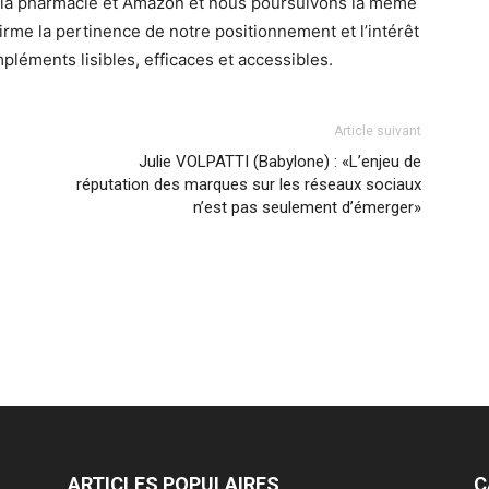
 la pharmacie et Amazon et nous poursuivons la même
rme la pertinence de notre positionnement et l’intérêt
éments lisibles, efficaces et accessibles.
Article suivant
Julie VOLPATTI (Babylone) : «L’enjeu de
réputation des marques sur les réseaux sociaux
n’est pas seulement d’émerger»
ARTICLES POPULAIRES
C