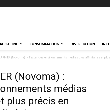
MARKETING
CONSOMMATION
DISTRIBUTION
INT
ARNIER (Novoma) : «Tester des environnements médias plus affinitaires et plus.
ER (Novoma) :
ironnements médias
et plus précis en