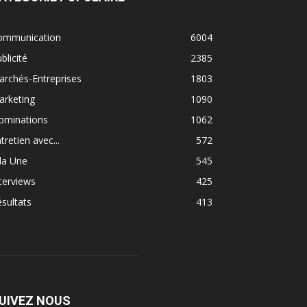
ommunication
6004
blicité
2385
rchés-Entreprises
1803
arketing
1090
ominations
1062
tretien avec...
572
la Une
545
terviews
425
sultats
413
UIVEZ NOUS