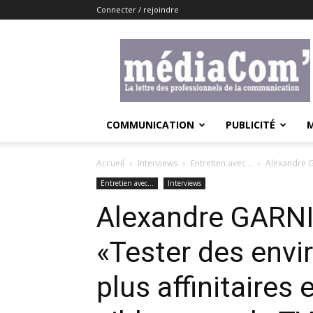
Connecter / rejoindre
Lemediacom
COMMUNICATION
PUBLICITÉ
Accueil
Interviews
Entretien avec...
Alexandre G
Entretien avec...
Interviews
Alexandre GARNI
«Tester des env
plus affinitaires 