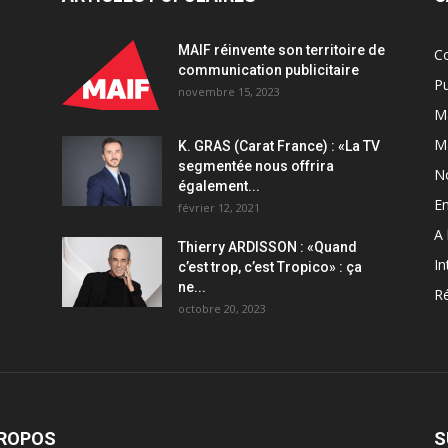
MAIF réinvente son territoire de
C
communication publicitaire
Pu
novembre 15, 2023
Ma
M
K. GRAS (Carat France) : «La TV
segmentée nous offrira
N
également...
En
février 12, 2021
A 
Thierry ARDISSON : «Quand
In
c’est trop, c’est Tropico» : ça
ne...
Ré
octobre 20, 2023
PROPOS
S