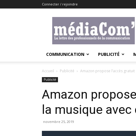
Connecter / rejoindre
Lemediacom
COMMUNICATION
PUBLICITÉ
Accueil
Publicité
Amazon propose l’accès gratuit à
Publicité
Amazon propose l
la musique avec d
novembre 25, 2019