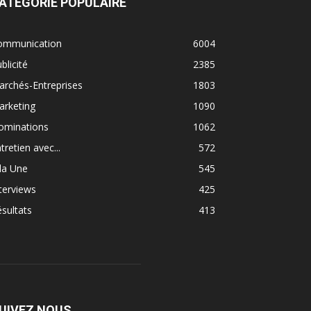
ATÉGORIE POPULAIRE
ommunication
6004
blicité
2385
rchés-Entreprises
1803
arketing
1090
ominations
1062
tretien avec...
572
la Une
545
terviews
425
sultats
413
UIVEZ NOUS