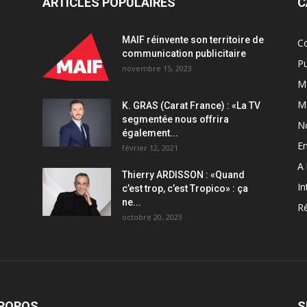
ARTICLES POPULAIRES
C
MAIF réinvente son territoire de
C
communication publicitaire
Pu
novembre 15, 2023
Ma
M
K. GRAS (Carat France) : «La TV
segmentée nous offrira
N
également...
En
février 12, 2021
A 
Thierry ARDISSON : «Quand
In
c’est trop, c’est Tropico» : ça
ne...
Ré
octobre 20, 2023
PROPOS
S