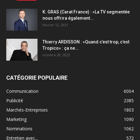
K. GRAS (Carat France) : «La TV segmentée
nous offrira également...
février 12, 2021
Thierry ARDISSON : «Quand c’est trop, c’est
Tropico» : ça ne...
octobre 20, 2023
CATÉGORIE POPULAIRE
Communication
6004
Publicité
2385
Marchés-Entreprises
1803
Marketing
1090
Nominations
1062
Entretien avec...
572