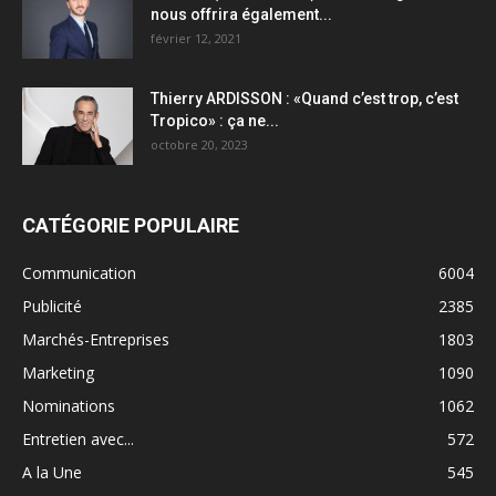
nous offrira également...
février 12, 2021
Thierry ARDISSON : «Quand c’est trop, c’est
Tropico» : ça ne...
octobre 20, 2023
CATÉGORIE POPULAIRE
Communication
6004
Publicité
2385
Marchés-Entreprises
1803
Marketing
1090
Nominations
1062
Entretien avec...
572
A la Une
545