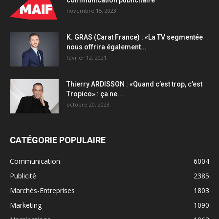
communication publicitaire
novembre 15, 2023
K. GRAS (Carat France) : «La TV segmentée
nous offrira également...
février 12, 2021
Thierry ARDISSON : «Quand c’est trop, c’est
Tropico» : ça ne...
octobre 20, 2023
CATÉGORIE POPULAIRE
Communication
6004
Publicité
2385
Marchés-Entreprises
1803
Marketing
1090