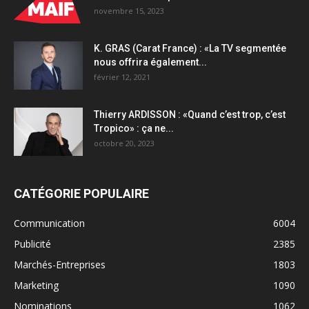
novembre 15, 2023
K. GRAS (Carat France) : «La TV segmentée
nous offrira également...
février 12, 2021
Thierry ARDISSON : «Quand c’est trop, c’est
Tropico» : ça ne...
octobre 20, 2023
CATÉGORIE POPULAIRE
Communication
6004
Publicité
2385
Marchés-Entreprises
1803
Marketing
1090
Nominations
1062